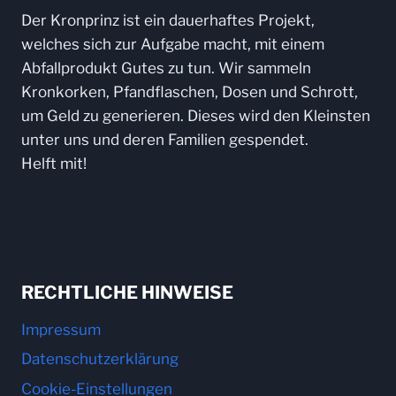
N
Der Kronprinz ist ein dauerhaftes Projekt,
S
welches sich zur Aufgabe macht, mit einem
H
Abfallprodukt Gutes zu tun. Wir sammeln
I
N
Kronkorken, Pfandflaschen, Dosen und Schrott,
E
um Geld zu generieren. Dieses wird den Kleinsten
-
unter uns und deren Familien gespendet.
K
Helft mit!
I
D
S
RECHTLICHE HINWEISE
Impressum
Datenschutzerklärung
Cookie-Einstellungen