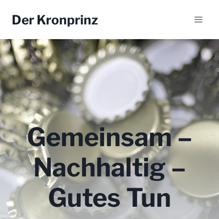
Zum
Der Kronprinz
Inhalt
springen
Gemeinsam –
Nachhaltig –
Gutes Tun